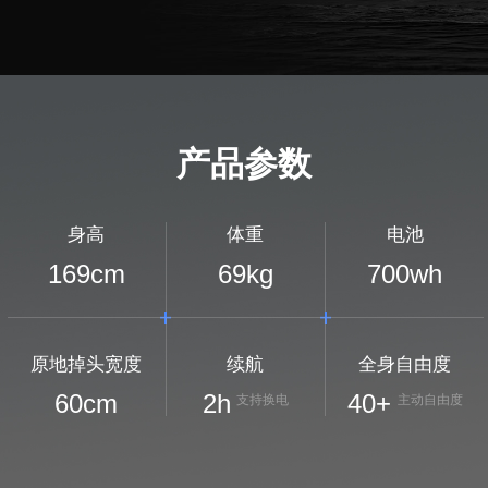
产品参数
身高
体重
电池
169
cm
69
kg
700
wh
原地掉头宽度
续航
全身自由度
60
cm
2
h
40+
支持换电
主动自由度