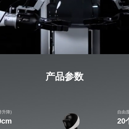
产品参数
持升降)
自由度
0cm
2