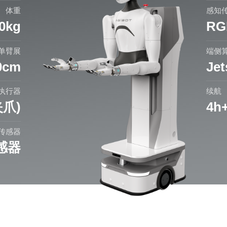
体重
感知
0kg
RG
单臂展
端侧
0cm
Je
执行器
续航
爪)
4h
传感器
感器