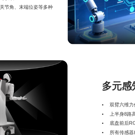
关节角、末端位姿等多种
多元感
双臂六维力
上半身8路
底盘前后R
所有传感器