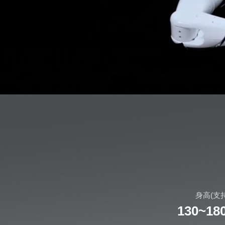
身高(支
130~18