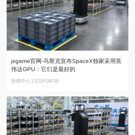
jsgame官网-马斯克宣布SpaceX独家采用英
伟达GPU：它们是最好的
新闻中心 | 2026-08-08