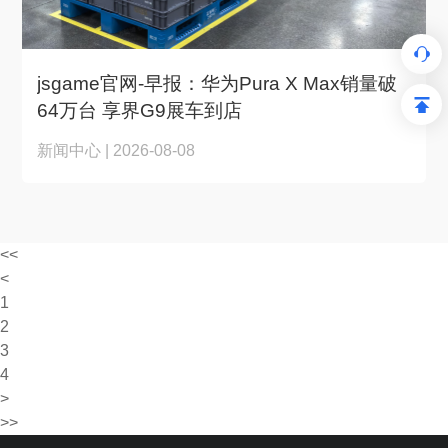
jsgame官网-早报：华为Pura X Max销量破
64万台 享界G9展车到店
新闻中心 | 2026-08-08
<<
<
1
2
3
4
>
>>