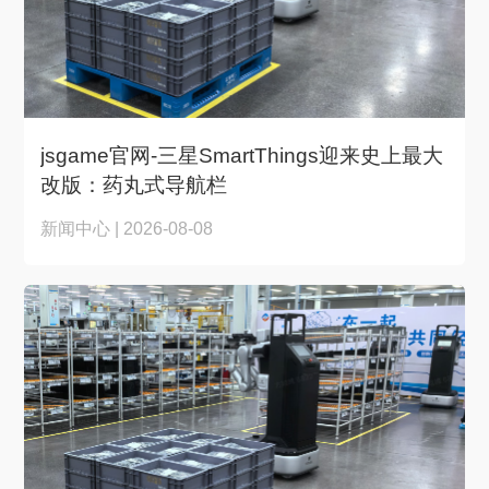
jsgame官网-三星SmartThings迎来史上最大
改版：药丸式导航栏
新闻中心 | 2026-08-08