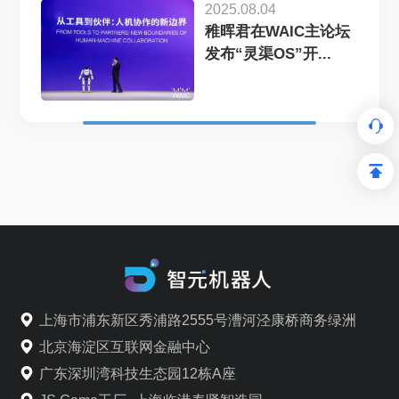
2025.08.04
稚晖君在WAIC主论坛
发布“灵渠OS”开...
上海市浦东新区秀浦路2555号漕河泾康桥商务绿洲
北京海淀区互联网金融中心
广东深圳湾科技生态园12栋A座